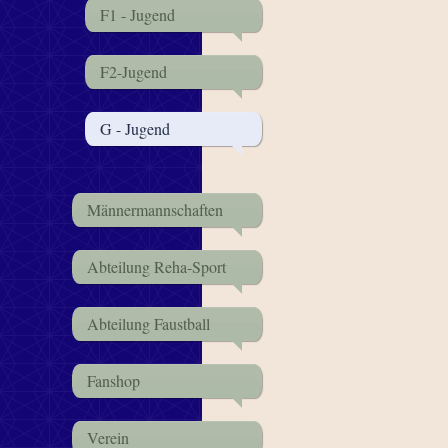
F1 - Jugend
F2-Jugend
G - Jugend
Männermannschaften
Abteilung Reha-Sport
Abteilung Faustball
Fanshop
Verein