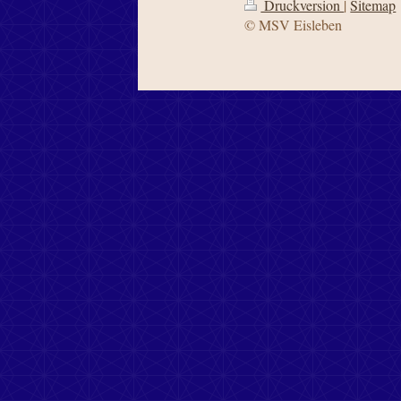
Druckversion
|
Sitemap
© MSV Eisleben