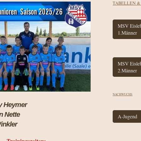
TABELLEN &
MSV Eisle
1.Männer
MSV Eisle
2.Männer
NACHWUCHS
r: Andy Heymer
rian Nette
A-Jugend
Winkler