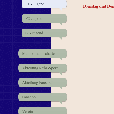
F1 - Jugend
Dienstag und Don
F2-Jugend
G - Jugend
Männermannschaften
Abteilung Reha-Sport
Abteilung Faustball
Fanshop
Verein