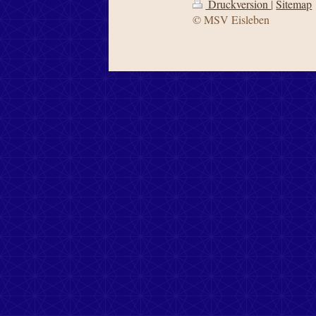
Druckversion
|
Sitemap
© MSV Eisleben