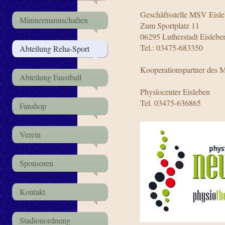
Geschäftsstelle MSV Eisl
Männermannschaften
Zum Sportplatz 11
06295 Lutherstadt Eislebe
Tel.: 03475-683350
Abteilung Reha-Sport
Kooperationspartner des 
Abteilung Faustball
Physiocenter Eisleben
Tel. 03475-636865
Fanshop
Verein
Sponsoren
Kontakt
Stadionordnung