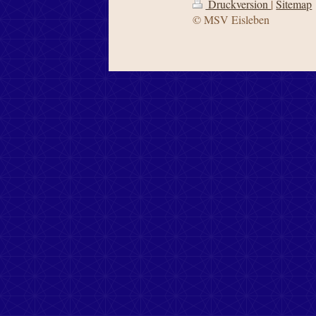
Druckversion
|
Sitemap
© MSV Eisleben