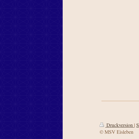
Druckversion
|
S
© MSV Eisleben