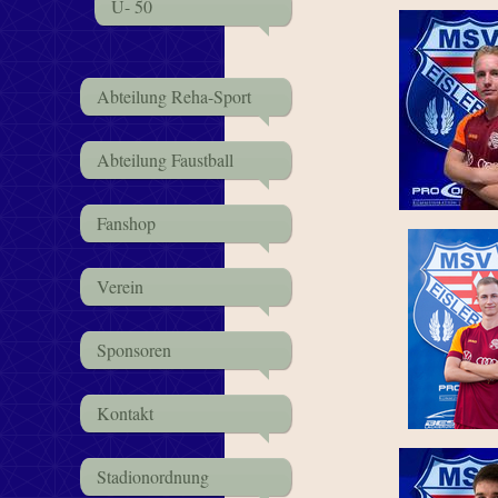
Ü- 50
Abteilung Reha-Sport
Abteilung Faustball
Fanshop
Verein
Sponsoren
Kontakt
Stadionordnung